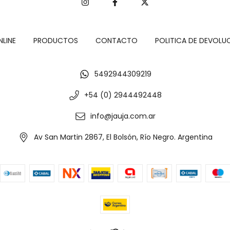
NLINE
PRODUCTOS
CONTACTO
POLITICA DE DEVOLU
5492944309219
+54 (0) 2944492448
info@jauja.com.ar
Av San Martin 2867, El Bolsón, Río Negro. Argentina