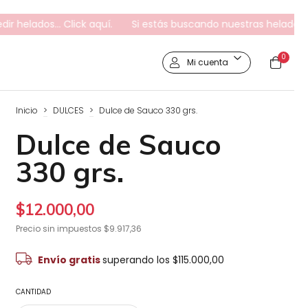
dos... Click aquí.
Si estás buscando nuestras heladerías, hac
0
Mi cuenta
Inicio
>
DULCES
>
Dulce de Sauco 330 grs.
Dulce de Sauco
330 grs.
$12.000,00
Precio sin impuestos
$9.917,36
Envío gratis
superando los
$115.000,00
CANTIDAD