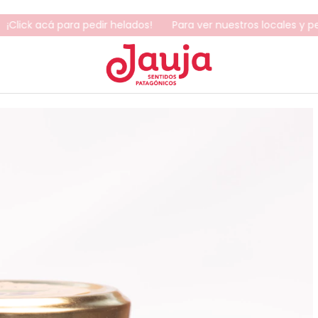
k acá para pedir helados!
Para ver nuestros locales y pedir hela