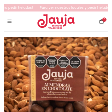
 pedir helados!
Para ver nuestros locales y pedir helados... Cli
0
1
/
3