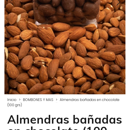
Inicio
>
BOMBONES Y MAS
>
Almendras bañadas en chocolate
(100 grs)
Almendras bañadas